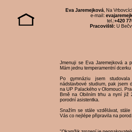
Eva Jaremejková
, Na Vrbovcíc
e-mail:
evajareme
tel.:
+420 77
Pracoviště:
U Bečvy
Jmenuji se Eva Jaremejková a por
Mám jednu temperamentní dcerku 1
Po gymnáziu jsem studovala 
nádstavbové studium, pak jsem d
na UP Palackého v Olomouci. Prac
Brně na Obilním trhu a nyní již 
porodní asistentka.
Snažím se stále vzdělávat, stále
Vás co nejlépe připravila na porod
"Okamžik zrození je neopakovateln