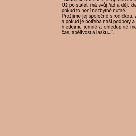
Už po staletí má svůj řád a děj, kt
pokud to není nezbytně nutné.
Prožijme jej společně s rodičkou
a pokud je potřeba naší podpory a
hledejme jemné a ohleduplné meto
čas, trpělivost a lásku...".